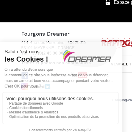
Espace 
Fourgons Dreamer
414 Rue des Perrouins - CS 20019
53101 MAYENNE - FRANCE
Tél.
+33 (0)2 43 30 30 90
Textes et photos non contractuels.
NEWSLET
Dreamer sur Facebook
Camping-car