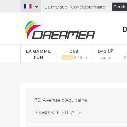
Servic
La marque
|
Concessionnaire
|
D
LA GAMME
D68
D43
FUN
New
6.36 m
5
5.41 m
72, Avenue d'Aquitaine
33560 STE EULALIE