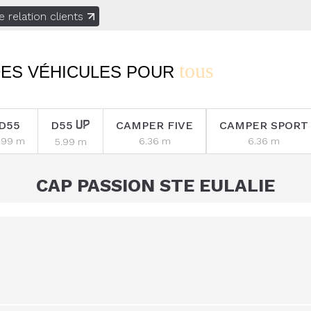
e relation clients
tous
ES VÉHICULES POUR
D55
D55
CAMPER FIVE
CAMPER SPORT
.99 m
6.36 m
6.36 m
5.99 m
CAP PASSION STE EULALIE