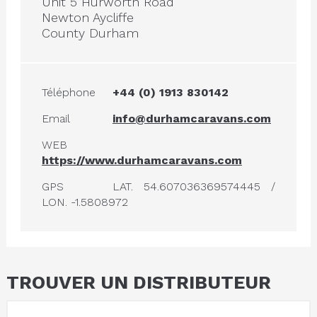
Unit 5 Hurworth Road
Newton Aycliffe
County Durham
Téléphone
+44 (0) 1913 830142
Email
info@durhamcaravans.com
WEB
https://www.durhamcaravans.com
GPS
LAT. 54.607036369574445 /
LON. -1.5808972
TROUVER UN DISTRIBUTEUR