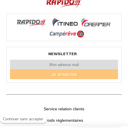
17300 Rochefort
Tel. 05 46 99 02 64
HUNYVERS BRIVE
3 RUE LOUIS RODAS
NEWSLETTER
19100 BRIVE LA GAILLARDE
Tel. 05 55 18 73 73
DB LOISIRS
17 RUE MARCEL SEMBAT
21000 DIJON
Service relation clients
Tel. 03 45 34 17 17
Poids réglementaires