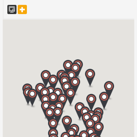
CENTRE CAR.DE L'EST
PONT A BAR
08160 FLIZE
Tel. 03 24 54 51 46
TPL CARCASSONNE
670 rue Paul Henri Mouton
11000 CARCASSONNE
Tel. 0430308680
TPL NARBONNE