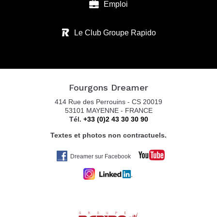
Emploi
HORIZON CAEN
Le Club Groupe Rapido
381, rue de l'Avenir
14790 VERSON
Tel. 02.31.26.72.06
Fourgons Dreamer
414 Rue des Perrouins - CS 20019
53101 MAYENNE - FRANCE
REMY FRERES
Tél.
+33 (0)2 43 30 30 90
ROUTE DE MONTJEAN
Textes et photos non contractuels.
16700 RUFFEC
Tel. 05 45 31 05 58
Dreamer sur Facebook
Ypo Camp C.O.C.V Rochefort
Le Vergeroux Nord