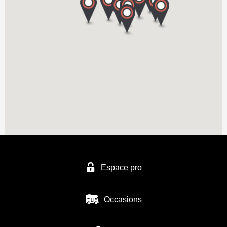
CASTEL CAMPING CARS NARBONNE
11100 NARBONNE
Tel. 04 68 42 01 67
SAS DINTER - Aveyron Camping Car
274 Avenue Rodez
12450 LA PRIMAUBE
Tel. 05 65 47 09 33
SODEV - ESPACE DETENTE
Espace pro
RN 368
13170 LES PENNES MIRABEAU
Occasions
Tel. 04 42 02 86 81