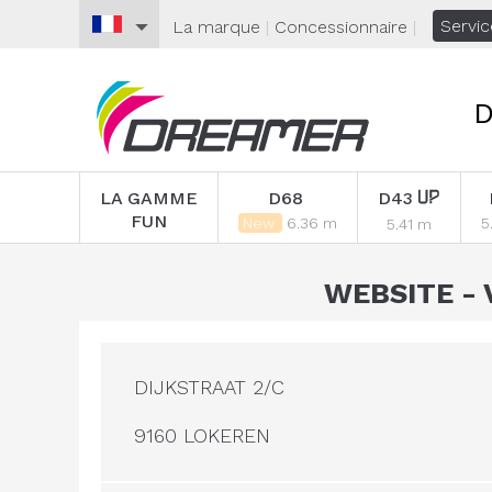
Servic
La marque
|
Concessionnaire
|
D
LA GAMME
D68
D43
FUN
New
6.36 m
5
5.41 m
WEBSITE - 
DIJKSTRAAT 2/C
9160 LOKEREN