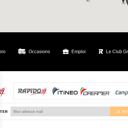
pro
Occasions
Emploi
Le Club G
TER