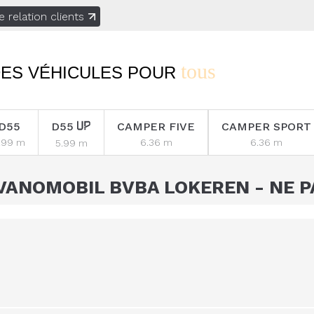
e relation clients
tous
ES VÉHICULES POUR
D55
D55
CAMPER FIVE
CAMPER SPORT
.99 m
6.36 m
6.36 m
5.99 m
VANOMOBIL BVBA LOKEREN - NE P