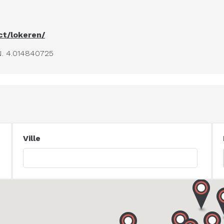
ct/lokeren/
N. 4.014840725
Ville